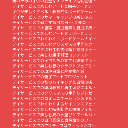
親のための子供の安全なオンライン活動管理…
デイサービスで楽しむアートと陶芸ワークシ…
子供が楽しく学べる！教育的なボードゲーム…
デイサービスでのサマーキャンプの楽しみ方
デイサービスで過ごす特別な日 ～ 音楽コ…
デイサービスで大冒険！昆虫観察と昆虫採集…
デイサービスで楽しむアートセラピーとリラ…
デイサービスでわくわく！ボードゲームナイ…
デイサービスで楽しむクリスマスの手作りク…
デイサービスで学ぶ野生動物保護と寄付キャ…
デイサービスで楽しむ親子料理コンテスト
デイサービスでの子供たちの文学と読書クラ…
デイサービスで楽しむ春のクラフトフェアと…
デイサービスでの環境保護と廃棄物削減
デイサービスでの親子アートプロジェクト
デイサービスでの秋のハイキングと自然の探…
デイサービスでの環境教育と再生可能エネル…
デイサービスでのクリスマスの手作りプレゼ…
デイサービスでのコミュニケーションスキル…
デイサービスでわくわくするサイエンスフェ…
デイサービスで楽しむ映画制作と短編フィル…
デイサービスで楽しむ夏の水遊びとプールパ…
デイサービスでの自己認識と目標設定のワー…
デイサービスでのアクティブなフィットネス…