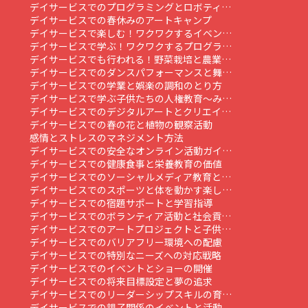
デイサービスでのプログラミングとロボティ…
デイサービスでの春休みのアートキャンプ
デイサービスで楽しむ！ワクワクするイベン…
デイサービスで学ぶ！ワクワクするプログラ…
デイサービスでも行われる！野菜栽培と農業…
デイサービスでのダンスパフォーマンスと舞…
デイサービスでの学業と娯楽の調和のとり方
デイサービスで学ぶ子供たちの人権教育～み…
デイサービスでのデジタルアートとクリエイ…
デイサービスでの春の花と植物の観察活動
感情とストレスのマネジメント方法
デイサービスでの安全なオンライン活動ガイ…
デイサービスでの健康食事と栄養教育の価値
デイサービスでのソーシャルメディア教育と…
デイサービスでのスポーツと体を動かす楽し…
デイサービスでの宿題サポートと学習指導
デイサービスでのボランティア活動と社会貢…
デイサービスでのアートプロジェクトと子供…
デイサービスでのバリアフリー環境への配慮
デイサービスでの特別なニーズへの対応戦略
デイサービスでのイベントとショーの開催
デイサービスでの将来目標設定と夢の追求
デイサービスでのリーダーシップスキルの育…
デイサービスでの親子関係のイベントと活動