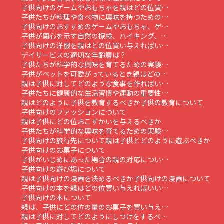
子供向けのゲームやおもちゃを親はどの位買…
子供たちが料理や食べ物に興味を持つための…
子供向けのおすすめのゲームやおもちゃ、ゲ…
子供が関心を示す自然の探検、ハイキング、…
子供向けの洋服を親はどの位買い与えればい…
デイサービスの適切な年齢層は？
子供たちが科学的な興味を育てるための実験…
子供がペットを可愛がっているとき親はどの…
親は子供に対してどのような食事を作ればい…
子供たちに健康的な生活習慣や運動の重要性…
親はどのように子供を教育するべきか
子供の教育について
子供向けのファッションについて
親は子供にどの位おこずかいを与えるべきか
子供たちが科学的な興味を育てるための実験…
子供向けの旅行先について
親は子供とどのように遊ぶべきか
子供向けのお菓子について
子供がいじめにあった場合の親の対応につい…
子供向けの遊び場について
親は子供向けの漫画を決めるべきか
子供向けの漫画について
子供向けの本を親はどの位買い与えればいい…
子供向けの本について
親は、子供にどの位の量のお菓子を買い与え…
親は子供に対してどのようにしつけをするべ…