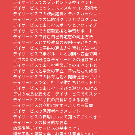
デイサービスでのプレゼント交換イベント
デイサービスでのクリスマスキャロル歌唱大…
デイサービスでの映画鑑賞とディスカッショ…
デイサービスでの年齢別クラスとプログラム
デイサービスで楽しむスポーツとアクティブ…
デイサービスでの宿題支援と学習サポート
デイサービスで育む自己肯定感の向上方法
デイサービスと学校教育の役割～子どもたち…
デイサービスで子供の適応力を育む方法～社…
デイサービスで学ぶルールと規則～安全で楽…
子供のための最適なデイサービスの選び方ガ…
デイサービスで楽しむ季節ごとのイベントと…
デイサービスと学業の両立：子供たちの成長…
デイサービスでの体育活動と健康促進～子供…
デイサービスで楽しむ！子供たちとペットと…
デイサービスで楽しむ！学びと遊びを広げる…
子供の成長を支える！デイサービスでのスタ…
デイサービスが子供の成長に与える影響
デイサービスの利用に関するよくある質問
デイサービスの保護者へのメリット
デイサービスの費用について知っておくべき…
デイサービスの教育的な要素
放課後等デイサービスの基本とは？
親が子供と冒険を楽しむ際の注意点について