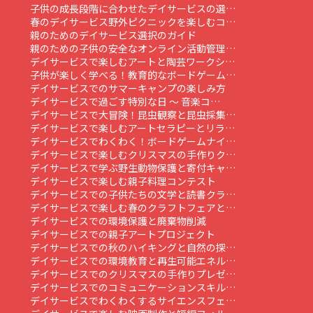
子供の成長段階に合わせたデイサービスの選…
春のデイサービス野外ピクニックを楽しむコ…
親のためのデイサービス選択のガイド
親のための子供の安全なオンライン活動管理…
デイサービスで楽しむアートと陶芸ワークシ…
子供が楽しく学べる！教育的なボードゲーム…
デイサービスでのサマーキャンプの楽しみ方
デイサービスで過ごす特別な日 ～ 音楽コ…
デイサービスで大冒険！昆虫観察と昆虫採集…
デイサービスで楽しむアートセラピーとリラ…
デイサービスでわくわく！ボードゲームナイ…
デイサービスで楽しむクリスマスの手作りク…
デイサービスで学ぶ野生動物保護と寄付キャ…
デイサービスで楽しむ親子料理コンテスト
デイサービスでの子供たちの文学と読書クラ…
デイサービスで楽しむ春のクラフトフェアと…
デイサービスでの環境保護と廃棄物削減
デイサービスでの親子アートプロジェクト
デイサービスでの秋のハイキングと自然の探…
デイサービスでの環境教育と再生可能エネル…
デイサービスでのクリスマスの手作りプレゼ…
デイサービスでのコミュニケーションスキル…
デイサービスでわくわくするサイエンスフェ…