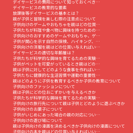
デイサービスの費用について知っておくべき…
デイサービスの教育的な要素
放課後等デイサービスの基本とは？
親が子供と冒険を楽しむ際の注意点について
子供向けのゲームやおもちゃを親はどの位買…
子供たちが料理や食べ物に興味を持つための…
子供向けのおすすめのゲームやおもちゃ、ゲ…
子供が関心を示す自然の探検、ハイキング、…
子供向けの洋服を親はどの位買い与えればい…
デイサービスの適切な年齢層は？
子供たちが科学的な興味を育てるための実験…
子供がペットを可愛がっているとき親はどの…
親は子供に対してどのような食事を作ればい…
子供たちに健康的な生活習慣や運動の重要性…
親はどのように子供を教育するべきか
子供の教育について
子供向けのファッションについて
親は子供にどの位おこずかいを与えるべきか
子供たちが科学的な興味を育てるための実験…
子供向けの旅行先について
親は子供とどのように遊ぶべきか
子供向けのお菓子について
子供がいじめにあった場合の親の対応につい…
子供向けの遊び場について
親は子供向けの漫画を決めるべきか
子供向けの漫画について
子供向けの本を親はどの位買い与えればいい…