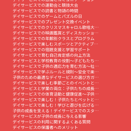
デイサービスでの運動会と競技大会
デイサービスでの読書と物語の時間
デイサービスでのゲームとパズルの日
デイサービスでのプレゼント交換イベント
デイサービスでのクリスマスキャロル歌唱大…
デイサービスでの映画鑑賞とディスカッショ…
デイサービスでの年齢別クラスとプログラム
デイサービスで楽しむスポーツとアクティブ…
デイサービスでの宿題支援と学習サポート
デイサービスで育む自己肯定感の向上方法
デイサービスと学校教育の役割～子どもたち…
デイサービスで子供の適応力を育む方法～社…
デイサービスで学ぶルールと規則～安全で楽…
子供のための最適なデイサービスの選び方ガ…
デイサービスで楽しむ季節ごとのイベントと…
デイサービスと学業の両立：子供たちの成長…
デイサービスでの体育活動と健康促進～子供…
デイサービスで楽しむ！子供たちとペットと…
デイサービスで楽しむ！学びと遊びを広げる…
子供の成長を支える！デイサービスでのスタ…
デイサービスが子供の成長に与える影響
デイサービスの利用に関するよくある質問
デイサービスの保護者へのメリット