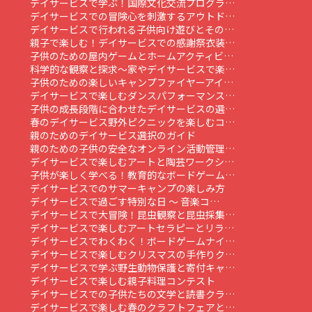
デイサービスで学ぶ！国際文化交流プログラ…
デイサービスでの冒険心を刺激するアウトド…
デイサービスで行われる子供向け遊びとその…
親子で楽しむ！デイサービスでの感謝祭衣装…
子供のための屋内ゲームとホームアクティビ…
科学的な観察と探求～家やデイサービスで楽…
子供のための楽しいキャンプファイヤーアイ…
デイサービスで楽しむダンスパフォーマンス…
子供の成長段階に合わせたデイサービスの選…
春のデイサービス野外ピクニックを楽しむコ…
親のためのデイサービス選択のガイド
親のための子供の安全なオンライン活動管理…
デイサービスで楽しむアートと陶芸ワークシ…
子供が楽しく学べる！教育的なボードゲーム…
デイサービスでのサマーキャンプの楽しみ方
デイサービスで過ごす特別な日 ～ 音楽コ…
デイサービスで大冒険！昆虫観察と昆虫採集…
デイサービスで楽しむアートセラピーとリラ…
デイサービスでわくわく！ボードゲームナイ…
デイサービスで楽しむクリスマスの手作りク…
デイサービスで学ぶ野生動物保護と寄付キャ…
デイサービスで楽しむ親子料理コンテスト
デイサービスでの子供たちの文学と読書クラ…
デイサービスで楽しむ春のクラフトフェアと…