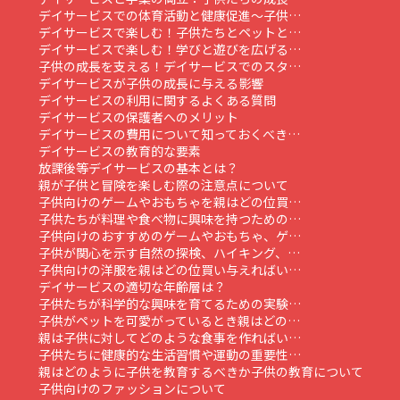
デイサービスでの体育活動と健康促進～子供…
デイサービスで楽しむ！子供たちとペットと…
デイサービスで楽しむ！学びと遊びを広げる…
子供の成長を支える！デイサービスでのスタ…
デイサービスが子供の成長に与える影響
デイサービスの利用に関するよくある質問
デイサービスの保護者へのメリット
デイサービスの費用について知っておくべき…
デイサービスの教育的な要素
放課後等デイサービスの基本とは？
親が子供と冒険を楽しむ際の注意点について
子供向けのゲームやおもちゃを親はどの位買…
子供たちが料理や食べ物に興味を持つための…
子供向けのおすすめのゲームやおもちゃ、ゲ…
子供が関心を示す自然の探検、ハイキング、…
子供向けの洋服を親はどの位買い与えればい…
デイサービスの適切な年齢層は？
子供たちが科学的な興味を育てるための実験…
子供がペットを可愛がっているとき親はどの…
親は子供に対してどのような食事を作ればい…
子供たちに健康的な生活習慣や運動の重要性…
親はどのように子供を教育するべきか
子供の教育について
子供向けのファッションについて