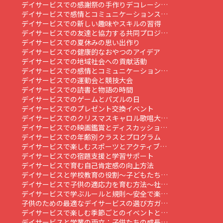
デイサービスでの感謝祭の手作りデコレーシ…
デイサービスで感情とコミュニケーションス…
デイサービスでの新しい趣味やスキルの習得
デイサービスでの友達と協力する共同プロジ…
デイサービスでの夏休みの思い出作り
デイサービスでの健康的なおやつのアイデア
デイサービスでの地域社会への貢献活動
デイサービスでの感情とコミュニケーション…
デイサービスでの運動会と競技大会
デイサービスでの読書と物語の時間
デイサービスでのゲームとパズルの日
デイサービスでのプレゼント交換イベント
デイサービスでのクリスマスキャロル歌唱大…
デイサービスでの映画鑑賞とディスカッショ…
デイサービスでの年齢別クラスとプログラム
デイサービスで楽しむスポーツとアクティブ…
デイサービスでの宿題支援と学習サポート
デイサービスで育む自己肯定感の向上方法
デイサービスと学校教育の役割～子どもたち…
デイサービスで子供の適応力を育む方法～社…
デイサービスで学ぶルールと規則～安全で楽…
子供のための最適なデイサービスの選び方ガ…
デイサービスで楽しむ季節ごとのイベントと…
デイサービスと学業の両立：子供たちの成長…