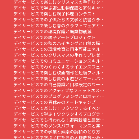
デイサービスで楽しむクリスマスの手作りク…
デイサービスで学ぶ野生動物保護と寄付キャ…
デイサービスで楽しむ親子料理コンテスト
デイサービスでの子供たちの文学と読書クラ…
デイサービスで楽しむ春のクラフトフェアと…
デイサービスでの環境保護と廃棄物削減
デイサービスでの親子アートプロジェクト
デイサービスでの秋のハイキングと自然の探…
デイサービスでの環境教育と再生可能エネル…
デイサービスでのクリスマスの手作りプレゼ…
デイサービスでのコミュニケーションスキル…
デイサービスでわくわくするサイエンスフェ…
デイサービスで楽しむ映画制作と短編フィル…
デイサービスで楽しむ夏の水遊びとプールパ…
デイサービスでの自己認識と目標設定のワー…
デイサービスでのアクティブなフィットネス…
デイサービスでのプログラミングとロボティ…
デイサービスでの春休みのアートキャンプ
デイサービスで楽しむ！ワクワクするイベン…
デイサービスで学ぶ！ワクワクするプログラ…
デイサービスでも行われる！野菜栽培と農業…
デイサービスでのダンスパフォーマンスと舞…
デイサービスでの学業と娯楽の調和のとり方
デイサービスで学ぶ子供たちの人権教育～み…