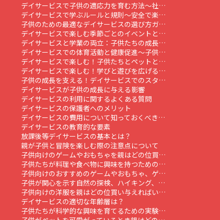
デイサービスで子供の適応力を育む方法～社…
デイサービスで学ぶルールと規則～安全で楽…
子供のための最適なデイサービスの選び方ガ…
デイサービスで楽しむ季節ごとのイベントと…
デイサービスと学業の両立：子供たちの成長…
デイサービスでの体育活動と健康促進～子供…
デイサービスで楽しむ！子供たちとペットと…
デイサービスで楽しむ！学びと遊びを広げる…
子供の成長を支える！デイサービスでのスタ…
デイサービスが子供の成長に与える影響
デイサービスの利用に関するよくある質問
デイサービスの保護者へのメリット
デイサービスの費用について知っておくべき…
デイサービスの教育的な要素
放課後等デイサービスの基本とは？
親が子供と冒険を楽しむ際の注意点について
子供向けのゲームやおもちゃを親はどの位買…
子供たちが料理や食べ物に興味を持つための…
子供向けのおすすめのゲームやおもちゃ、ゲ…
子供が関心を示す自然の探検、ハイキング、…
子供向けの洋服を親はどの位買い与えればい…
デイサービスの適切な年齢層は？
子供たちが科学的な興味を育てるための実験…
子供がペットを可愛がっているとき親はどの…