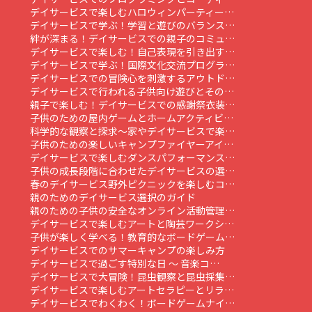
デイサービスで楽しむハロウィンパーティー…
デイサービスで学ぶ！学習と遊びのバランス…
絆が深まる！デイサービスでの親子のコミュ…
デイサービスで楽しむ！自己表現を引き出す…
デイサービスで学ぶ！国際文化交流プログラ…
デイサービスでの冒険心を刺激するアウトド…
デイサービスで行われる子供向け遊びとその…
親子で楽しむ！デイサービスでの感謝祭衣装…
子供のための屋内ゲームとホームアクティビ…
科学的な観察と探求～家やデイサービスで楽…
子供のための楽しいキャンプファイヤーアイ…
デイサービスで楽しむダンスパフォーマンス…
子供の成長段階に合わせたデイサービスの選…
春のデイサービス野外ピクニックを楽しむコ…
親のためのデイサービス選択のガイド
親のための子供の安全なオンライン活動管理…
デイサービスで楽しむアートと陶芸ワークシ…
子供が楽しく学べる！教育的なボードゲーム…
デイサービスでのサマーキャンプの楽しみ方
デイサービスで過ごす特別な日 ～ 音楽コ…
デイサービスで大冒険！昆虫観察と昆虫採集…
デイサービスで楽しむアートセラピーとリラ…
デイサービスでわくわく！ボードゲームナイ…