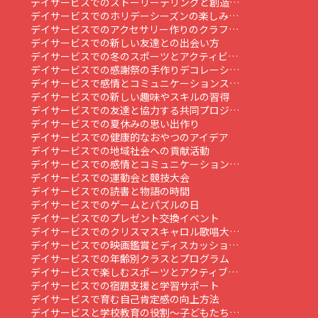
デイサービスでのストーリーテリングと創造…
デイサービスでのホリデーシーズンの楽しみ…
デイサービスでのアクセサリー作りのクラフ…
デイサービスでの新しい友達との出会い方
デイサービスでの冬のスポーツとアクティビ…
デイサービスでの感謝祭の手作りデコレーシ…
デイサービスで感情とコミュニケーションス…
デイサービスでの新しい趣味やスキルの習得
デイサービスでの友達と協力する共同プロジ…
デイサービスでの夏休みの思い出作り
デイサービスでの健康的なおやつのアイデア
デイサービスでの地域社会への貢献活動
デイサービスでの感情とコミュニケーション…
デイサービスでの運動会と競技大会
デイサービスでの読書と物語の時間
デイサービスでのゲームとパズルの日
デイサービスでのプレゼント交換イベント
デイサービスでのクリスマスキャロル歌唱大…
デイサービスでの映画鑑賞とディスカッショ…
デイサービスでの年齢別クラスとプログラム
デイサービスで楽しむスポーツとアクティブ…
デイサービスでの宿題支援と学習サポート
デイサービスで育む自己肯定感の向上方法
デイサービスと学校教育の役割～子どもたち…