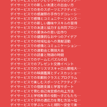
デイサービスでのアクセサリー作りのクラフ…
デイサービスでの新しい友達との出会い方
デイサービスでの冬のスポーツとアクティビ…
デイサービスでの感謝祭の手作りデコレーシ…
デイサービスで感情とコミュニケーションス…
デイサービスでの新しい趣味やスキルの習得
デイサービスでの友達と協力する共同プロジ…
デイサービスでの夏休みの思い出作り
デイサービスでの健康的なおやつのアイデア
デイサービスでの地域社会への貢献活動
デイサービスでの感情とコミュニケーション…
デイサービスでの運動会と競技大会
デイサービスでの読書と物語の時間
デイサービスでのゲームとパズルの日
デイサービスでのプレゼント交換イベント
デイサービスでのクリスマスキャロル歌唱大…
デイサービスでの映画鑑賞とディスカッショ…
デイサービスでの年齢別クラスとプログラム
デイサービスで楽しむスポーツとアクティブ…
デイサービスでの宿題支援と学習サポート
デイサービスで育む自己肯定感の向上方法
デイサービスと学校教育の役割～子どもたち…
デイサービスで子供の適応力を育む方法～社…
デイサービスで学ぶルールと規則～安全で楽…