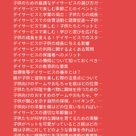
子供のための最適なデイサービスの選び方ガ…
デイサービスで楽しむ季節ごとのイベントと…
デイサービスと学業の両立：子供たちの成長…
デイサービスでの体育活動と健康促進～子供…
デイサービスで楽しむ！子供たちとペットと…
デイサービスで楽しむ！学びと遊びを広げる…
子供の成長を支える！デイサービスでのスタ…
デイサービスが子供の成長に与える影響
デイサービスの利用に関するよくある質問
デイサービスの保護者へのメリット
デイサービスの費用について知っておくべき…
デイサービスの教育的な要素
放課後等デイサービスの基本とは？
親が子供と冒険を楽しむ際の注意点について
子供向けのゲームやおもちゃを親はどの位買…
子供たちが料理や食べ物に興味を持つための…
子供向けのおすすめのゲームやおもちゃ、ゲ…
子供が関心を示す自然の探検、ハイキング、…
子供向けの洋服を親はどの位買い与えればい…
デイサービスの適切な年齢層は？
子供たちが科学的な興味を育てるための実験…
子供がペットを可愛がっているとき親はどの…
親は子供に対してどのような食事を作ればい…
子供たちに健康的な生活習慣や運動の重要性…