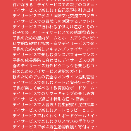
絆が深まる！デイサービスでの親子のコミュ…
デイサービスで楽しむ！自己表現を引き出す…
デイサービスで学ぶ！国際文化交流プログラ…
デイサービスでの冒険心を刺激するアウトド…
デイサービスで行われる子供向け遊びとその…
親子で楽しむ！デイサービスでの感謝祭衣装…
子供のための屋内ゲームとホームアクティビ…
科学的な観察と探求～家やデイサービスで楽…
子供のための楽しいキャンプファイヤーアイ…
デイサービスで楽しむダンスパフォーマンス…
子供の成長段階に合わせたデイサービスの選…
春のデイサービス野外ピクニックを楽しむコ…
親のためのデイサービス選択のガイド
親のための子供の安全なオンライン活動管理…
デイサービスで楽しむアートと陶芸ワークシ…
子供が楽しく学べる！教育的なボードゲーム…
デイサービスでのサマーキャンプの楽しみ方
デイサービスで過ごす特別な日 ～ 音楽コ…
デイサービスで大冒険！昆虫観察と昆虫採集…
デイサービスで楽しむアートセラピーとリラ…
デイサービスでわくわく！ボードゲームナイ…
デイサービスで楽しむクリスマスの手作りク…
デイサービスで学ぶ野生動物保護と寄付キャ…