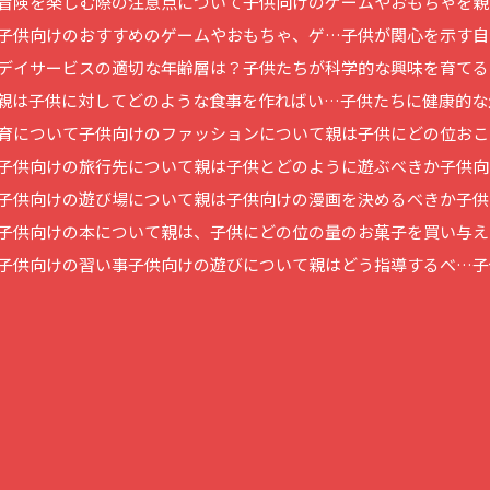
冒険を楽しむ際の注意点について
子供向けのゲームやおもちゃを親
子供向けのおすすめのゲームやおもちゃ、ゲ…
子供が関心を示す自
デイサービスの適切な年齢層は？
子供たちが科学的な興味を育てる
親は子供に対してどのような食事を作ればい…
子供たちに健康的な
育について
子供向けのファッションについて
親は子供にどの位おこ
子供向けの旅行先について
親は子供とどのように遊ぶべきか
子供向
子供向けの遊び場について
親は子供向けの漫画を決めるべきか
子供
子供向けの本について
親は、子供にどの位の量のお菓子を買い与え
子供向けの習い事
子供向けの遊びについて親はどう指導するべ…
子