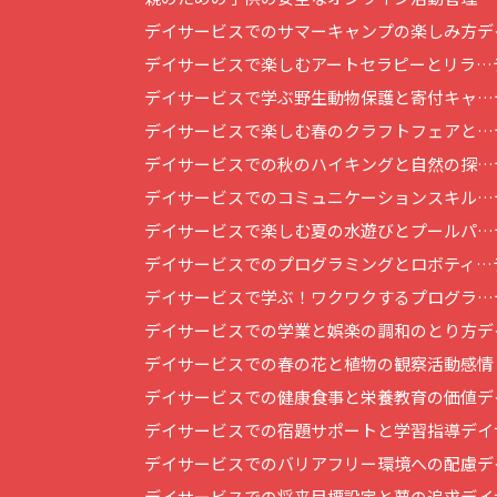
デイサービスでのサマーキャンプの楽しみ方
デ
デイサービスで楽しむアートセラピーとリラ…
デイサービスで学ぶ野生動物保護と寄付キャ…
デイサービスで楽しむ春のクラフトフェアと…
デイサービスでの秋のハイキングと自然の探…
デイサービスでのコミュニケーションスキル…
デイサービスで楽しむ夏の水遊びとプールパ…
デイサービスでのプログラミングとロボティ…
デイサービスで学ぶ！ワクワクするプログラ…
デイサービスでの学業と娯楽の調和のとり方
デ
デイサービスでの春の花と植物の観察活動
感情
デイサービスでの健康食事と栄養教育の価値
デ
デイサービスでの宿題サポートと学習指導
デイ
デイサービスでのバリアフリー環境への配慮
デ
デイサービスでの将来目標設定と夢の追求
デイ