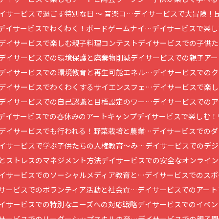
イサービスで過ごす特別な日 ～ 音楽コ…
デイサービスで大冒険！
デイサービスでわくわく！ボードゲームナイ…
デイサービスで楽し
デイサービスで楽しむ親子料理コンテスト
デイサービスでの子供た
デイサービスでの環境保護と廃棄物削減
デイサービスでの親子アー
デイサービスでの環境教育と再生可能エネル…
デイサービスでのク
デイサービスでわくわくするサイエンスフェ…
デイサービスで楽し
デイサービスでの自己認識と目標設定のワー…
デイサービスでのア
デイサービスでの春休みのアートキャンプ
デイサービスで楽しむ！
デイサービスでも行われる！野菜栽培と農業…
デイサービスでのダ
イサービスで学ぶ子供たちの人権教育～み…
デイサービスでのデジ
とストレスのマネジメント方法
デイサービスでの安全なオンライン
イサービスでのソーシャルメディア教育と…
デイサービスでのスポ
サービスでのボランティア活動と社会貢…
デイサービスでのアート
イサービスでの特別なニーズへの対応戦略
デイサービスでのイベン
サービスでのリーダーシップスキルの育…
デイサービスでの親子関