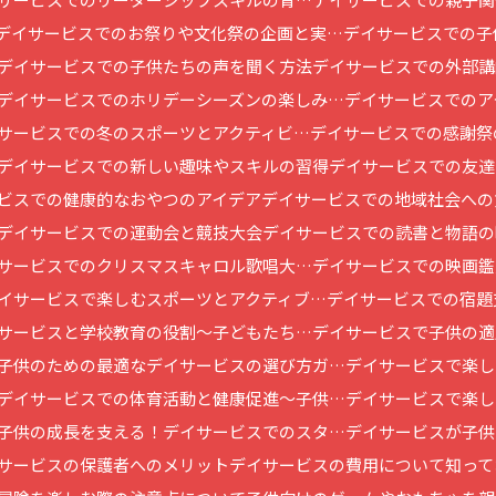
デイサービスでのお祭りや文化祭の企画と実…
デイサービスでの子
デイサービスでの子供たちの声を聞く方法
デイサービスでの外部講
デイサービスでのホリデーシーズンの楽しみ…
デイサービスでのア
サービスでの冬のスポーツとアクティビ…
デイサービスでの感謝祭
デイサービスでの新しい趣味やスキルの習得
デイサービスでの友達
ビスでの健康的なおやつのアイデア
デイサービスでの地域社会への
デイサービスでの運動会と競技大会
デイサービスでの読書と物語の
サービスでのクリスマスキャロル歌唱大…
デイサービスでの映画鑑
イサービスで楽しむスポーツとアクティブ…
デイサービスでの宿題
サービスと学校教育の役割～子どもたち…
デイサービスで子供の適
子供のための最適なデイサービスの選び方ガ…
デイサービスで楽し
デイサービスでの体育活動と健康促進～子供…
デイサービスで楽し
子供の成長を支える！デイサービスでのスタ…
デイサービスが子供
サービスの保護者へのメリット
デイサービスの費用について知って