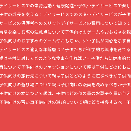
デイサービスでの体育活動と健康促進～子供…
デイサービスで楽し
子供の成長を支える！デイサービスでのスタ…
デイサービスが子供
サービスの保護者へのメリット
デイサービスの費用について知って
冒険を楽しむ際の注意点について
子供向けのゲームやおもちゃを親
子供向けのおすすめのゲームやおもちゃ、ゲ…
子供が関心を示す自
デイサービスの適切な年齢層は？
子供たちが科学的な興味を育てる
親は子供に対してどのような食事を作ればい…
子供たちに健康的な
育について
子供向けのファッションについて
親は子供にどの位おこ
子供向けの旅行先について
親は子供とどのように遊ぶべきか
子供向
子供向けの遊び場について
親は子供向けの漫画を決めるべきか
子供
子供向けの本について
親は、子供にどの位の量のお菓子を買い与え
子供向けの習い事
子供向けの遊びについて親はどう指導するべ…
子