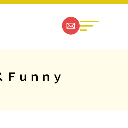
 Ｆｕｎｎｙ