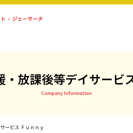
札幌の放課後等デイサービス事業所一覧
ジェーサーチコラム一覧
援・放課後等デイサービス
お問い合わせ
Company Information
運営社情報
プライバシーポリシー
サービス Ｆｕｎｎｙ