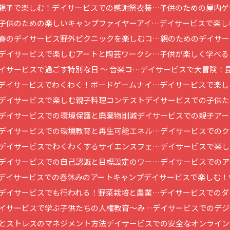
親子で楽しむ！デイサービスでの感謝祭衣装…
子供のための屋内ゲ
子供のための楽しいキャンプファイヤーアイ…
デイサービスで楽し
春のデイサービス野外ピクニックを楽しむコ…
親のためのデイサー
デイサービスで楽しむアートと陶芸ワークシ…
子供が楽しく学べる
イサービスで過ごす特別な日 ～ 音楽コ…
デイサービスで大冒険！
デイサービスでわくわく！ボードゲームナイ…
デイサービスで楽し
デイサービスで楽しむ親子料理コンテスト
デイサービスでの子供た
デイサービスでの環境保護と廃棄物削減
デイサービスでの親子アー
デイサービスでの環境教育と再生可能エネル…
デイサービスでのク
デイサービスでわくわくするサイエンスフェ…
デイサービスで楽し
デイサービスでの自己認識と目標設定のワー…
デイサービスでのア
デイサービスでの春休みのアートキャンプ
デイサービスで楽しむ！
デイサービスでも行われる！野菜栽培と農業…
デイサービスでのダ
イサービスで学ぶ子供たちの人権教育～み…
デイサービスでのデジ
とストレスのマネジメント方法
デイサービスでの安全なオンライン