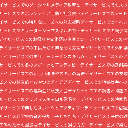
イサービスでのソーシャルメディア教育と…
デイサービスでのスポ
サービスでのボランティア活動と社会貢…
デイサービスでのアート
イサービスでの特別なニーズへの対応戦略
デイサービスでのイベン
サービスでのリーダーシップスキルの育…
デイサービスでの親子関
デイサービスでのお祭りや文化祭の企画と実…
デイサービスでの子
デイサービスでの子供たちの声を聞く方法
デイサービスでの外部講
デイサービスでのホリデーシーズンの楽しみ…
デイサービスでのア
サービスでの冬のスポーツとアクティビ…
デイサービスでの感謝祭
デイサービスでの新しい趣味やスキルの習得
デイサービスでの友達
ビスでの健康的なおやつのアイデア
デイサービスでの地域社会への
デイサービスでの運動会と競技大会
デイサービスでの読書と物語の
サービスでのクリスマスキャロル歌唱大…
デイサービスでの映画鑑
イサービスで楽しむスポーツとアクティブ…
デイサービスでの宿題
サービスと学校教育の役割～子どもたち…
デイサービスで子供の適
子供のための最適なデイサービスの選び方ガ…
デイサービスで楽し