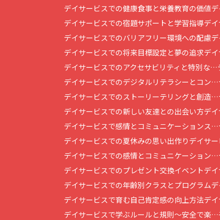
デイサービスでの健康食事と栄養教育の価値
デ
デイサービスでの宿題サポートと学習指導
デイ
デイサービスでのバリアフリー環境への配慮
デ
デイサービスでの将来目標設定と夢の追求
デイ
デイサービスでのアクセサビリティと特別な…
デイサービスでのデジタルリテラシーとコン…
デイサービスでのストーリーテリングと創造…
デイサービスでの新しい友達との出会い方
デイ
デイサービスで感情とコミュニケーションス…
デイサービスでの夏休みの思い出作り
デイサー
デイサービスでの感情とコミュニケーション…
デイサービスでのプレゼント交換イベント
デイ
デイサービスでの年齢別クラスとプログラム
デ
デイサービスで育む自己肯定感の向上方法
デイ
デイサービスで学ぶルールと規則～安全で楽…