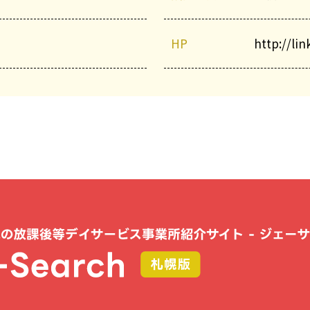
HP
http://link