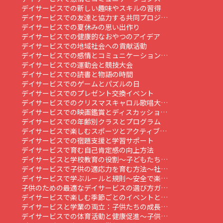
デイサービスでの新しい趣味やスキルの習得
デイサービスでの友達と協力する共同プロジ…
デイサービスでの夏休みの思い出作り
デイサービスでの健康的なおやつのアイデア
デイサービスでの地域社会への貢献活動
デイサービスでの感情とコミュニケーション…
デイサービスでの運動会と競技大会
デイサービスでの読書と物語の時間
デイサービスでのゲームとパズルの日
デイサービスでのプレゼント交換イベント
デイサービスでのクリスマスキャロル歌唱大…
デイサービスでの映画鑑賞とディスカッショ…
デイサービスでの年齢別クラスとプログラム
デイサービスで楽しむスポーツとアクティブ…
デイサービスでの宿題支援と学習サポート
デイサービスで育む自己肯定感の向上方法
デイサービスと学校教育の役割～子どもたち…
デイサービスで子供の適応力を育む方法～社…
デイサービスで学ぶルールと規則～安全で楽…
子供のための最適なデイサービスの選び方ガ…
デイサービスで楽しむ季節ごとのイベントと…
デイサービスと学業の両立：子供たちの成長…
デイサービスでの体育活動と健康促進～子供…