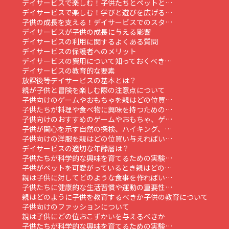
デイサービスで楽しむ！子供たちとペットと…
デイサービスで楽しむ！学びと遊びを広げる…
子供の成長を支える！デイサービスでのスタ…
デイサービスが子供の成長に与える影響
デイサービスの利用に関するよくある質問
デイサービスの保護者へのメリット
デイサービスの費用について知っておくべき…
デイサービスの教育的な要素
放課後等デイサービスの基本とは？
親が子供と冒険を楽しむ際の注意点について
子供向けのゲームやおもちゃを親はどの位買…
子供たちが料理や食べ物に興味を持つための…
子供向けのおすすめのゲームやおもちゃ、ゲ…
子供が関心を示す自然の探検、ハイキング、…
子供向けの洋服を親はどの位買い与えればい…
デイサービスの適切な年齢層は？
子供たちが科学的な興味を育てるための実験…
子供がペットを可愛がっているとき親はどの…
親は子供に対してどのような食事を作ればい…
子供たちに健康的な生活習慣や運動の重要性…
親はどのように子供を教育するべきか
子供の教育について
子供向けのファッションについて
親は子供にどの位おこずかいを与えるべきか
子供たちが科学的な興味を育てるための実験…