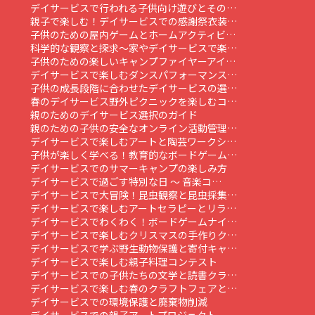
デイサービスで行われる子供向け遊びとその…
親子で楽しむ！デイサービスでの感謝祭衣装…
子供のための屋内ゲームとホームアクティビ…
科学的な観察と探求～家やデイサービスで楽…
子供のための楽しいキャンプファイヤーアイ…
デイサービスで楽しむダンスパフォーマンス…
子供の成長段階に合わせたデイサービスの選…
春のデイサービス野外ピクニックを楽しむコ…
親のためのデイサービス選択のガイド
親のための子供の安全なオンライン活動管理…
デイサービスで楽しむアートと陶芸ワークシ…
子供が楽しく学べる！教育的なボードゲーム…
デイサービスでのサマーキャンプの楽しみ方
デイサービスで過ごす特別な日 ～ 音楽コ…
デイサービスで大冒険！昆虫観察と昆虫採集…
デイサービスで楽しむアートセラピーとリラ…
デイサービスでわくわく！ボードゲームナイ…
デイサービスで楽しむクリスマスの手作りク…
デイサービスで学ぶ野生動物保護と寄付キャ…
デイサービスで楽しむ親子料理コンテスト
デイサービスでの子供たちの文学と読書クラ…
デイサービスで楽しむ春のクラフトフェアと…
デイサービスでの環境保護と廃棄物削減