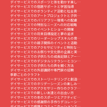
デイサービスでのスポーツと体を動かす楽し…
デイサービスでの宿題サポートと学習指導
デイサービスでのボランティア活動と社会貢…
デイサービスでのアートプロジェクトと子供…
デイサービスでのバリアフリー環境への配慮
デイサービスでの特別なニーズへの対応戦略
デイサービスでのイベントとショーの開催
デイサービスでの将来目標設定と夢の追求
デイサービスでのリーダーシップスキルの育…
デイサービスでの親子関係のイベントと活動
デイサービスでのアクセサビリティと特別な…
デイサービスでのお祭りや文化祭の企画と実…
デイサービスでの子供たちの成長記録とアー…
デイサービスでのデジタルリテラシーとコン…
デイサービスでの子供たちの声を聞く方法
デイサービスでの外部講師や専門家の招聘
季節ごとのクラフト
デイサービスでのストーリーテリングと創造…
デイサービスでのホリデーシーズンの楽しみ…
デイサービスでのアクセサリー作りのクラフ…
デイサービスでの新しい友達との出会い方
デイサービスでの冬のスポーツとアクティビ…
デイサービスでの感謝祭の手作りデコレーシ…
デイサービスで感情とコミュニケーションス…