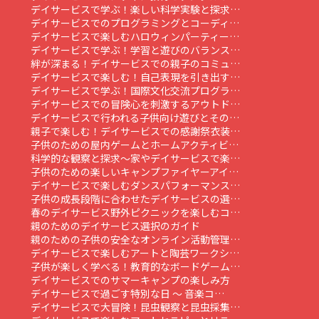
デイサービスで学ぶ！楽しい科学実験と探求…
デイサービスでのプログラミングとコーディ…
デイサービスで楽しむハロウィンパーティー…
デイサービスで学ぶ！学習と遊びのバランス…
絆が深まる！デイサービスでの親子のコミュ…
デイサービスで楽しむ！自己表現を引き出す…
デイサービスで学ぶ！国際文化交流プログラ…
デイサービスでの冒険心を刺激するアウトド…
デイサービスで行われる子供向け遊びとその…
親子で楽しむ！デイサービスでの感謝祭衣装…
子供のための屋内ゲームとホームアクティビ…
科学的な観察と探求～家やデイサービスで楽…
子供のための楽しいキャンプファイヤーアイ…
デイサービスで楽しむダンスパフォーマンス…
子供の成長段階に合わせたデイサービスの選…
春のデイサービス野外ピクニックを楽しむコ…
親のためのデイサービス選択のガイド
親のための子供の安全なオンライン活動管理…
デイサービスで楽しむアートと陶芸ワークシ…
子供が楽しく学べる！教育的なボードゲーム…
デイサービスでのサマーキャンプの楽しみ方
デイサービスで過ごす特別な日 ～ 音楽コ…
デイサービスで大冒険！昆虫観察と昆虫採集…