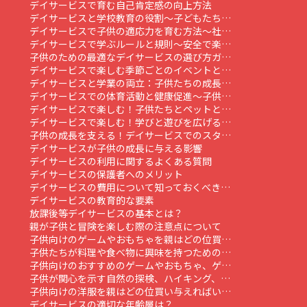
デイサービスで育む自己肯定感の向上方法
デイサービスと学校教育の役割～子どもたち…
デイサービスで子供の適応力を育む方法～社…
デイサービスで学ぶルールと規則～安全で楽…
子供のための最適なデイサービスの選び方ガ…
デイサービスで楽しむ季節ごとのイベントと…
デイサービスと学業の両立：子供たちの成長…
デイサービスでの体育活動と健康促進～子供…
デイサービスで楽しむ！子供たちとペットと…
デイサービスで楽しむ！学びと遊びを広げる…
子供の成長を支える！デイサービスでのスタ…
デイサービスが子供の成長に与える影響
デイサービスの利用に関するよくある質問
デイサービスの保護者へのメリット
デイサービスの費用について知っておくべき…
デイサービスの教育的な要素
放課後等デイサービスの基本とは？
親が子供と冒険を楽しむ際の注意点について
子供向けのゲームやおもちゃを親はどの位買…
子供たちが料理や食べ物に興味を持つための…
子供向けのおすすめのゲームやおもちゃ、ゲ…
子供が関心を示す自然の探検、ハイキング、…
子供向けの洋服を親はどの位買い与えればい…
デイサービスの適切な年齢層は？