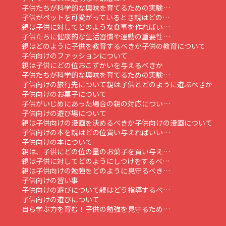
子供たちが科学的な興味を育てるための実験…
子供がペットを可愛がっているとき親はどの…
親は子供に対してどのような食事を作ればい…
子供たちに健康的な生活習慣や運動の重要性…
親はどのように子供を教育するべきか
子供の教育について
子供向けのファッションについて
親は子供にどの位おこずかいを与えるべきか
子供たちが科学的な興味を育てるための実験…
子供向けの旅行先について
親は子供とどのように遊ぶべきか
子供向けのお菓子について
子供がいじめにあった場合の親の対応につい…
子供向けの遊び場について
親は子供向けの漫画を決めるべきか
子供向けの漫画について
子供向けの本を親はどの位買い与えればいい…
子供向けの本について
親は、子供にどの位の量のお菓子を買い与え…
親は子供に対してどのようにしつけをするべ…
親は子供向けの勉強をどのように見守るべき…
子供向けの習い事
子供向けの遊びについて親はどう指導するべ…
子供向けの遊びについて
自ら学ぶ力を育む！子供の勉強を見守るため…