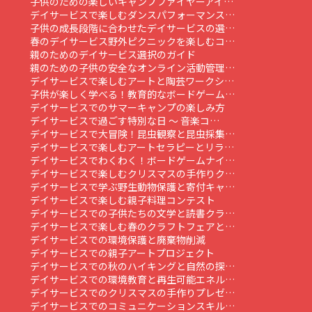
子供のための楽しいキャンプファイヤーアイ…
デイサービスで楽しむダンスパフォーマンス…
子供の成長段階に合わせたデイサービスの選…
春のデイサービス野外ピクニックを楽しむコ…
親のためのデイサービス選択のガイド
親のための子供の安全なオンライン活動管理…
デイサービスで楽しむアートと陶芸ワークシ…
子供が楽しく学べる！教育的なボードゲーム…
デイサービスでのサマーキャンプの楽しみ方
デイサービスで過ごす特別な日 ～ 音楽コ…
デイサービスで大冒険！昆虫観察と昆虫採集…
デイサービスで楽しむアートセラピーとリラ…
デイサービスでわくわく！ボードゲームナイ…
デイサービスで楽しむクリスマスの手作りク…
デイサービスで学ぶ野生動物保護と寄付キャ…
デイサービスで楽しむ親子料理コンテスト
デイサービスでの子供たちの文学と読書クラ…
デイサービスで楽しむ春のクラフトフェアと…
デイサービスでの環境保護と廃棄物削減
デイサービスでの親子アートプロジェクト
デイサービスでの秋のハイキングと自然の探…
デイサービスでの環境教育と再生可能エネル…
デイサービスでのクリスマスの手作りプレゼ…
デイサービスでのコミュニケーションスキル…