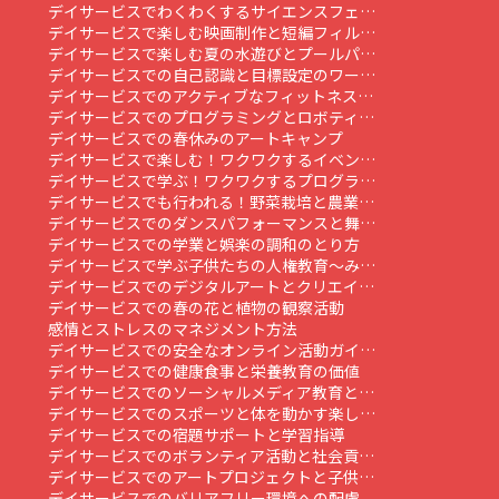
デイサービスでわくわくするサイエンスフェ…
デイサービスで楽しむ映画制作と短編フィル…
デイサービスで楽しむ夏の水遊びとプールパ…
デイサービスでの自己認識と目標設定のワー…
デイサービスでのアクティブなフィットネス…
デイサービスでのプログラミングとロボティ…
デイサービスでの春休みのアートキャンプ
デイサービスで楽しむ！ワクワクするイベン…
デイサービスで学ぶ！ワクワクするプログラ…
デイサービスでも行われる！野菜栽培と農業…
デイサービスでのダンスパフォーマンスと舞…
デイサービスでの学業と娯楽の調和のとり方
デイサービスで学ぶ子供たちの人権教育～み…
デイサービスでのデジタルアートとクリエイ…
デイサービスでの春の花と植物の観察活動
感情とストレスのマネジメント方法
デイサービスでの安全なオンライン活動ガイ…
デイサービスでの健康食事と栄養教育の価値
デイサービスでのソーシャルメディア教育と…
デイサービスでのスポーツと体を動かす楽し…
デイサービスでの宿題サポートと学習指導
デイサービスでのボランティア活動と社会貢…
デイサービスでのアートプロジェクトと子供…
デイサービスでのバリアフリー環境への配慮