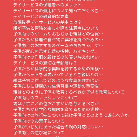
デイサービスの保護者へのメリット
デイサービスの費用について知っておくべき…
デイサービスの教育的な要素
放課後等デイサービスの基本とは？
親が子供と冒険を楽しむ際の注意点について
子供向けのゲームやおもちゃを親はどの位買…
子供たちが料理や食べ物に興味を持つための…
子供向けのおすすめのゲームやおもちゃ、ゲ…
子供が関心を示す自然の探検、ハイキング、…
子供向けの洋服を親はどの位買い与えればい…
デイサービスの適切な年齢層は？
子供たちが科学的な興味を育てるための実験…
子供がペットを可愛がっているとき親はどの…
親は子供に対してどのような食事を作ればい…
子供たちに健康的な生活習慣や運動の重要性…
親はどのように子供を教育するべきか
子供の教育について
子供向けのファッションについて
親は子供にどの位おこずかいを与えるべきか
子供たちが科学的な興味を育てるための実験…
子供向けの旅行先について
親は子供とどのように遊ぶべきか
子供向けのお菓子について
子供がいじめにあった場合の親の対応につい…
子供向けの遊び場について