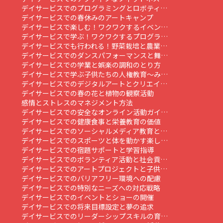
デイサービスでのプログラミングとロボティ…
デイサービスでの春休みのアートキャンプ
デイサービスで楽しむ！ワクワクするイベン…
デイサービスで学ぶ！ワクワクするプログラ…
デイサービスでも行われる！野菜栽培と農業…
デイサービスでのダンスパフォーマンスと舞…
デイサービスでの学業と娯楽の調和のとり方
デイサービスで学ぶ子供たちの人権教育～み…
デイサービスでのデジタルアートとクリエイ…
デイサービスでの春の花と植物の観察活動
感情とストレスのマネジメント方法
デイサービスでの安全なオンライン活動ガイ…
デイサービスでの健康食事と栄養教育の価値
デイサービスでのソーシャルメディア教育と…
デイサービスでのスポーツと体を動かす楽し…
デイサービスでの宿題サポートと学習指導
デイサービスでのボランティア活動と社会貢…
デイサービスでのアートプロジェクトと子供…
デイサービスでのバリアフリー環境への配慮
デイサービスでの特別なニーズへの対応戦略
デイサービスでのイベントとショーの開催
デイサービスでの将来目標設定と夢の追求
デイサービスでのリーダーシップスキルの育…