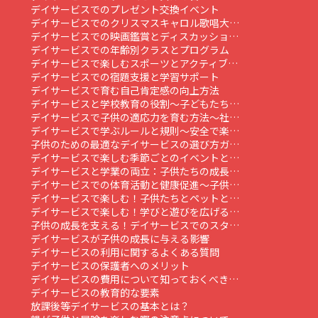
デイサービスでのプレゼント交換イベント
デイサービスでのクリスマスキャロル歌唱大…
デイサービスでの映画鑑賞とディスカッショ…
デイサービスでの年齢別クラスとプログラム
デイサービスで楽しむスポーツとアクティブ…
デイサービスでの宿題支援と学習サポート
デイサービスで育む自己肯定感の向上方法
デイサービスと学校教育の役割～子どもたち…
デイサービスで子供の適応力を育む方法～社…
デイサービスで学ぶルールと規則～安全で楽…
子供のための最適なデイサービスの選び方ガ…
デイサービスで楽しむ季節ごとのイベントと…
デイサービスと学業の両立：子供たちの成長…
デイサービスでの体育活動と健康促進～子供…
デイサービスで楽しむ！子供たちとペットと…
デイサービスで楽しむ！学びと遊びを広げる…
子供の成長を支える！デイサービスでのスタ…
デイサービスが子供の成長に与える影響
デイサービスの利用に関するよくある質問
デイサービスの保護者へのメリット
デイサービスの費用について知っておくべき…
デイサービスの教育的な要素
放課後等デイサービスの基本とは？