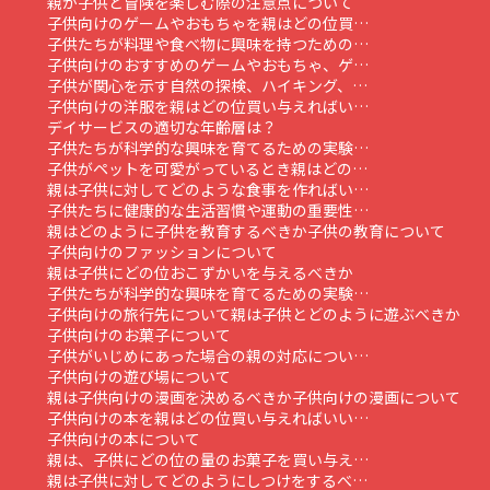
親が子供と冒険を楽しむ際の注意点について
子供向けのゲームやおもちゃを親はどの位買…
子供たちが料理や食べ物に興味を持つための…
子供向けのおすすめのゲームやおもちゃ、ゲ…
子供が関心を示す自然の探検、ハイキング、…
子供向けの洋服を親はどの位買い与えればい…
デイサービスの適切な年齢層は？
子供たちが科学的な興味を育てるための実験…
子供がペットを可愛がっているとき親はどの…
親は子供に対してどのような食事を作ればい…
子供たちに健康的な生活習慣や運動の重要性…
親はどのように子供を教育するべきか
子供の教育について
子供向けのファッションについて
親は子供にどの位おこずかいを与えるべきか
子供たちが科学的な興味を育てるための実験…
子供向けの旅行先について
親は子供とどのように遊ぶべきか
子供向けのお菓子について
子供がいじめにあった場合の親の対応につい…
子供向けの遊び場について
親は子供向けの漫画を決めるべきか
子供向けの漫画について
子供向けの本を親はどの位買い与えればいい…
子供向けの本について
親は、子供にどの位の量のお菓子を買い与え…
親は子供に対してどのようにしつけをするべ…