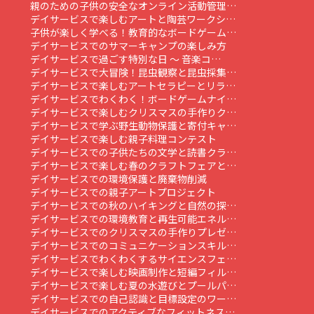
親のための子供の安全なオンライン活動管理…
デイサービスで楽しむアートと陶芸ワークシ…
子供が楽しく学べる！教育的なボードゲーム…
デイサービスでのサマーキャンプの楽しみ方
デイサービスで過ごす特別な日 ～ 音楽コ…
デイサービスで大冒険！昆虫観察と昆虫採集…
デイサービスで楽しむアートセラピーとリラ…
デイサービスでわくわく！ボードゲームナイ…
デイサービスで楽しむクリスマスの手作りク…
デイサービスで学ぶ野生動物保護と寄付キャ…
デイサービスで楽しむ親子料理コンテスト
デイサービスでの子供たちの文学と読書クラ…
デイサービスで楽しむ春のクラフトフェアと…
デイサービスでの環境保護と廃棄物削減
デイサービスでの親子アートプロジェクト
デイサービスでの秋のハイキングと自然の探…
デイサービスでの環境教育と再生可能エネル…
デイサービスでのクリスマスの手作りプレゼ…
デイサービスでのコミュニケーションスキル…
デイサービスでわくわくするサイエンスフェ…
デイサービスで楽しむ映画制作と短編フィル…
デイサービスで楽しむ夏の水遊びとプールパ…
デイサービスでの自己認識と目標設定のワー…
デイサービスでのアクティブなフィットネス…