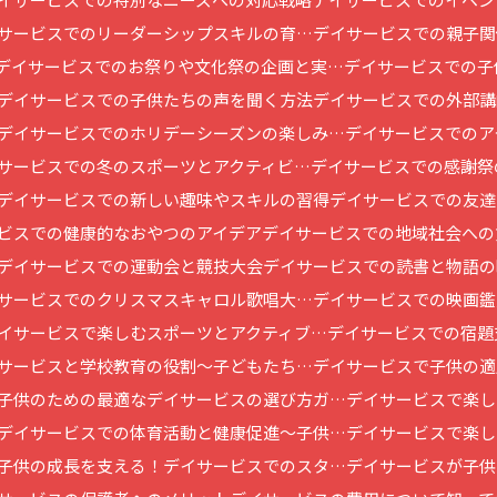
サービスでのリーダーシップスキルの育…
デイサービスでの親子関
デイサービスでのお祭りや文化祭の企画と実…
デイサービスでの子
デイサービスでの子供たちの声を聞く方法
デイサービスでの外部講
デイサービスでのホリデーシーズンの楽しみ…
デイサービスでのア
サービスでの冬のスポーツとアクティビ…
デイサービスでの感謝祭
デイサービスでの新しい趣味やスキルの習得
デイサービスでの友達
ビスでの健康的なおやつのアイデア
デイサービスでの地域社会への
デイサービスでの運動会と競技大会
デイサービスでの読書と物語の
サービスでのクリスマスキャロル歌唱大…
デイサービスでの映画鑑
イサービスで楽しむスポーツとアクティブ…
デイサービスでの宿題
サービスと学校教育の役割～子どもたち…
デイサービスで子供の適
子供のための最適なデイサービスの選び方ガ…
デイサービスで楽し
デイサービスでの体育活動と健康促進～子供…
デイサービスで楽し
子供の成長を支える！デイサービスでのスタ…
デイサービスが子供