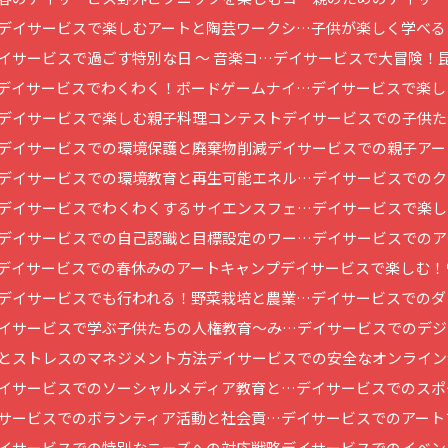
デイサービスで楽しむアートと陶芸ワークシ…
子供が楽しく学べる
イサービスで過ごす特別な日 ～ 音楽コ…
デイサービスで大冒険！
デイサービスでわくわく！ボードゲームナイ…
デイサービスで楽し
デイサービスで楽しむ親子料理コンテスト
デイサービスでの子供た
デイサービスでの環境保護と廃棄物削減
デイサービスでの親子アー
デイサービスでの環境教育と再生可能エネル…
デイサービスでのク
デイサービスでわくわくするサイエンスフェ…
デイサービスで楽し
デイサービスでの自己認識と目標設定のワー…
デイサービスでのア
デイサービスでの春休みのアートキャンプ
デイサービスで楽しむ！
デイサービスでも行われる！野菜栽培と農業…
デイサービスでのダ
イサービスで学ぶ子供たちの人権教育～み…
デイサービスでのデジ
とストレスのマネジメント方法
デイサービスでの安全なオンライン
イサービスでのソーシャルメディア教育と…
デイサービスでのスポ
サービスでのボランティア活動と社会貢…
デイサービスでのアート
イサービスでの特別なニーズへの対応戦略
デイサービスでのイベン