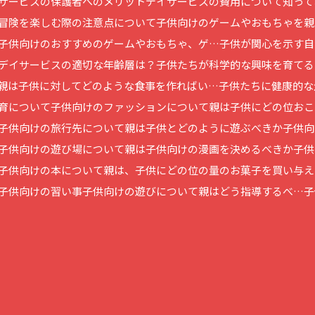
サービスの保護者へのメリット
デイサービスの費用について知って
冒険を楽しむ際の注意点について
子供向けのゲームやおもちゃを親
子供向けのおすすめのゲームやおもちゃ、ゲ…
子供が関心を示す自
デイサービスの適切な年齢層は？
子供たちが科学的な興味を育てる
親は子供に対してどのような食事を作ればい…
子供たちに健康的な
育について
子供向けのファッションについて
親は子供にどの位おこ
子供向けの旅行先について
親は子供とどのように遊ぶべきか
子供向
子供向けの遊び場について
親は子供向けの漫画を決めるべきか
子供
子供向けの本について
親は、子供にどの位の量のお菓子を買い与え
子供向けの習い事
子供向けの遊びについて親はどう指導するべ…
子