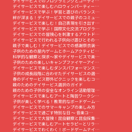
デイサービスでのプログラミングとコーディ…
デイサービスで楽しむハロウィンパーティー…
デイサービスで学ぶ！学習と遊びのバランス…
絆が深まる！デイサービスでの親子のコミュ…
デイサービスで楽しむ！自己表現を引き出す…
デイサービスで学ぶ！国際文化交流プログラ…
デイサービスでの冒険心を刺激するアウトド…
デイサービスで行われる子供向け遊びとその…
親子で楽しむ！デイサービスでの感謝祭衣装…
子供のための屋内ゲームとホームアクティビ…
科学的な観察と探求～家やデイサービスで楽…
子供のための楽しいキャンプファイヤーアイ…
デイサービスで楽しむダンスパフォーマンス…
子供の成長段階に合わせたデイサービスの選…
春のデイサービス野外ピクニックを楽しむコ…
親のためのデイサービス選択のガイド
親のための子供の安全なオンライン活動管理…
デイサービスで楽しむアートと陶芸ワークシ…
子供が楽しく学べる！教育的なボードゲーム…
デイサービスでのサマーキャンプの楽しみ方
デイサービスで過ごす特別な日 ～ 音楽コ…
デイサービスで大冒険！昆虫観察と昆虫採集…
デイサービスで楽しむアートセラピーとリラ…
デイサービスでわくわく！ボードゲームナイ…