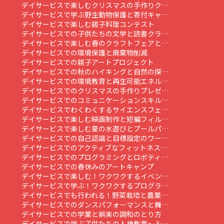
デイサービスで楽しむクリスマスの手作りク…
デイサービスで学ぶ野生動物保護と寄付キャ…
デイサービスで楽しむ親子料理コンテスト
デイサービスでの子供たちの文学と読書クラ…
デイサービスで楽しむ春のクラフトフェアと…
デイサービスでの環境保護と廃棄物削減
デイサービスでの親子アートプロジェクト
デイサービスでの秋のハイキングと自然の探…
デイサービスでの環境教育と再生可能エネル…
デイサービスでのクリスマスの手作りプレゼ…
デイサービスでのコミュニケーションスキル…
デイサービスでわくわくするサイエンスフェ…
デイサービスで楽しむ映画制作と短編フィル…
デイサービスで楽しむ夏の水遊びとプールパ…
デイサービスでの自己認識と目標設定のワー…
デイサービスでのアクティブなフィットネス…
デイサービスでのプログラミングとロボティ…
デイサービスでの春休みのアートキャンプ
デイサービスで楽しむ！ワクワクするイベン…
デイサービスで学ぶ！ワクワクするプログラ…
デイサービスでも行われる！野菜栽培と農業…
デイサービスでのダンスパフォーマンスと舞…
デイサービスでの学業と娯楽の調和のとり方
デイサービスで学ぶ子供たちの人権教育～み…