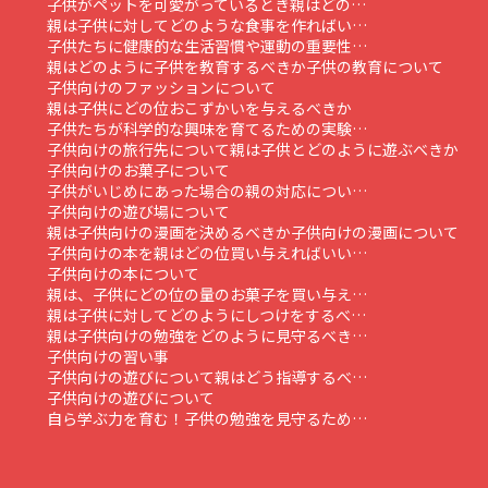
子供がペットを可愛がっているとき親はどの…
親は子供に対してどのような食事を作ればい…
子供たちに健康的な生活習慣や運動の重要性…
親はどのように子供を教育するべきか
子供の教育について
子供向けのファッションについて
親は子供にどの位おこずかいを与えるべきか
子供たちが科学的な興味を育てるための実験…
子供向けの旅行先について
親は子供とどのように遊ぶべきか
子供向けのお菓子について
子供がいじめにあった場合の親の対応につい…
子供向けの遊び場について
親は子供向けの漫画を決めるべきか
子供向けの漫画について
子供向けの本を親はどの位買い与えればいい…
子供向けの本について
親は、子供にどの位の量のお菓子を買い与え…
親は子供に対してどのようにしつけをするべ…
親は子供向けの勉強をどのように見守るべき…
子供向けの習い事
子供向けの遊びについて親はどう指導するべ…
子供向けの遊びについて
自ら学ぶ力を育む！子供の勉強を見守るため…