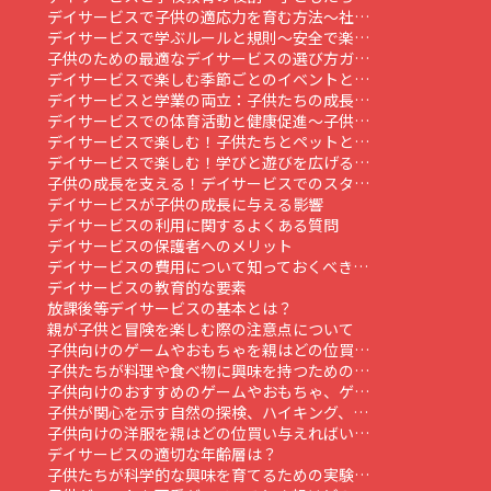
デイサービスで子供の適応力を育む方法～社…
デイサービスで学ぶルールと規則～安全で楽…
子供のための最適なデイサービスの選び方ガ…
デイサービスで楽しむ季節ごとのイベントと…
デイサービスと学業の両立：子供たちの成長…
デイサービスでの体育活動と健康促進～子供…
デイサービスで楽しむ！子供たちとペットと…
デイサービスで楽しむ！学びと遊びを広げる…
子供の成長を支える！デイサービスでのスタ…
デイサービスが子供の成長に与える影響
デイサービスの利用に関するよくある質問
デイサービスの保護者へのメリット
デイサービスの費用について知っておくべき…
デイサービスの教育的な要素
放課後等デイサービスの基本とは？
親が子供と冒険を楽しむ際の注意点について
子供向けのゲームやおもちゃを親はどの位買…
子供たちが料理や食べ物に興味を持つための…
子供向けのおすすめのゲームやおもちゃ、ゲ…
子供が関心を示す自然の探検、ハイキング、…
子供向けの洋服を親はどの位買い与えればい…
デイサービスの適切な年齢層は？
子供たちが科学的な興味を育てるための実験…