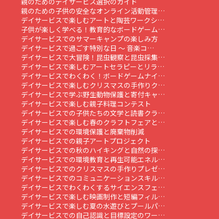
親のためのデイサービス選択のガイド
親のための子供の安全なオンライン活動管理…
デイサービスで楽しむアートと陶芸ワークシ…
子供が楽しく学べる！教育的なボードゲーム…
デイサービスでのサマーキャンプの楽しみ方
デイサービスで過ごす特別な日 ～ 音楽コ…
デイサービスで大冒険！昆虫観察と昆虫採集…
デイサービスで楽しむアートセラピーとリラ…
デイサービスでわくわく！ボードゲームナイ…
デイサービスで楽しむクリスマスの手作りク…
デイサービスで学ぶ野生動物保護と寄付キャ…
デイサービスで楽しむ親子料理コンテスト
デイサービスでの子供たちの文学と読書クラ…
デイサービスで楽しむ春のクラフトフェアと…
デイサービスでの環境保護と廃棄物削減
デイサービスでの親子アートプロジェクト
デイサービスでの秋のハイキングと自然の探…
デイサービスでの環境教育と再生可能エネル…
デイサービスでのクリスマスの手作りプレゼ…
デイサービスでのコミュニケーションスキル…
デイサービスでわくわくするサイエンスフェ…
デイサービスで楽しむ映画制作と短編フィル…
デイサービスで楽しむ夏の水遊びとプールパ…
デイサービスでの自己認識と目標設定のワー…