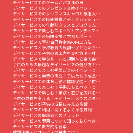
デイサービスでのゲームとパズルの日
デイサービスでのプレゼント交換イベント
デイサービスでのクリスマスキャロル歌唱大…
デイサービスでの映画鑑賞とディスカッショ…
デイサービスでの年齢別クラスとプログラム
デイサービスで楽しむスポーツとアクティブ…
デイサービスでの宿題支援と学習サポート
デイサービスで育む自己肯定感の向上方法
デイサービスと学校教育の役割～子どもたち…
デイサービスで子供の適応力を育む方法～社…
デイサービスで学ぶルールと規則～安全で楽…
子供のための最適なデイサービスの選び方ガ…
デイサービスで楽しむ季節ごとのイベントと…
デイサービスと学業の両立：子供たちの成長…
デイサービスでの体育活動と健康促進～子供…
デイサービスで楽しむ！子供たちとペットと…
デイサービスで楽しむ！学びと遊びを広げる…
子供の成長を支える！デイサービスでのスタ…
デイサービスが子供の成長に与える影響
デイサービスの利用に関するよくある質問
デイサービスの保護者へのメリット
デイサービスの費用について知っておくべき…
デイサービスの教育的な要素
放課後等デイサービスの基本とは？