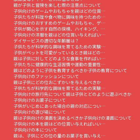
親が子供と冒険を楽しむ際の注意点について
子供向けのゲームやおもちゃを親はどの位買…
子供たちが料理や食べ物に興味を持つための…
子供向けのおすすめのゲームやおもちゃ、ゲ…
子供が関心を示す自然の探検、ハイキング、…
子供向けの洋服を親はどの位買い与えればい…
デイサービスの適切な年齢層は？
子供たちが科学的な興味を育てるための実験…
子供がペットを可愛がっているとき親はどの…
親は子供に対してどのような食事を作ればい…
子供たちに健康的な生活習慣や運動の重要性…
親はどのように子供を教育するべきか
子供の教育について
子供向けのファッションについて
親は子供にどの位おこずかいを与えるべきか
子供たちが科学的な興味を育てるための実験…
子供向けの旅行先について
親は子供とどのように遊ぶべきか
子供向けのお菓子について
子供がいじめにあった場合の親の対応につい…
子供向けの遊び場について
親は子供向けの漫画を決めるべきか
子供向けの漫画について
子供向けの本を親はどの位買い与えればいい…
子供向けの本について
親は、子供にどの位の量のお菓子を買い与え…