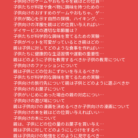
子供向けのゲームやおもちゃを親はどの位買…
子供たちが料理や食べ物に興味を持つための…
子供向けのおすすめのゲームやおもちゃ、ゲ…
子供が関心を示す自然の探検、ハイキング、…
子供向けの洋服を親はどの位買い与えればい…
デイサービスの適切な年齢層は？
子供たちが科学的な興味を育てるための実験…
子供がペットを可愛がっているとき親はどの…
親は子供に対してどのような食事を作ればい…
子供たちに健康的な生活習慣や運動の重要性…
親はどのように子供を教育するべきか
子供の教育について
子供向けのファッションについて
親は子供にどの位おこずかいを与えるべきか
子供たちが科学的な興味を育てるための実験…
子供向けの旅行先について
親は子供とどのように遊ぶべきか
子供向けのお菓子について
子供がいじめにあった場合の親の対応につい…
子供向けの遊び場について
親は子供向けの漫画を決めるべきか
子供向けの漫画について
子供向けの本を親はどの位買い与えればいい…
子供向けの本について
親は、子供にどの位の量のお菓子を買い与え…
親は子供に対してどのようにしつけをするべ…
親は子供向けの勉強をどのように見守るべき…