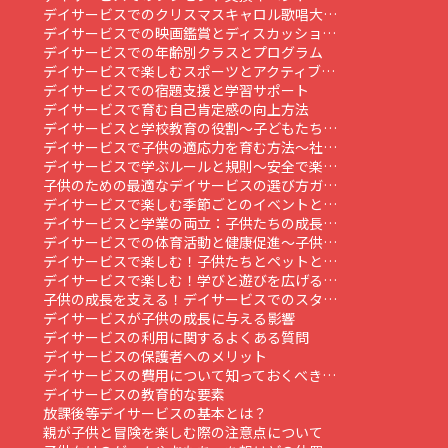
デイサービスでのクリスマスキャロル歌唱大…
デイサービスでの映画鑑賞とディスカッショ…
デイサービスでの年齢別クラスとプログラム
デイサービスで楽しむスポーツとアクティブ…
デイサービスでの宿題支援と学習サポート
デイサービスで育む自己肯定感の向上方法
デイサービスと学校教育の役割～子どもたち…
デイサービスで子供の適応力を育む方法～社…
デイサービスで学ぶルールと規則～安全で楽…
子供のための最適なデイサービスの選び方ガ…
デイサービスで楽しむ季節ごとのイベントと…
デイサービスと学業の両立：子供たちの成長…
デイサービスでの体育活動と健康促進～子供…
デイサービスで楽しむ！子供たちとペットと…
デイサービスで楽しむ！学びと遊びを広げる…
子供の成長を支える！デイサービスでのスタ…
デイサービスが子供の成長に与える影響
デイサービスの利用に関するよくある質問
デイサービスの保護者へのメリット
デイサービスの費用について知っておくべき…
デイサービスの教育的な要素
放課後等デイサービスの基本とは？
親が子供と冒険を楽しむ際の注意点について