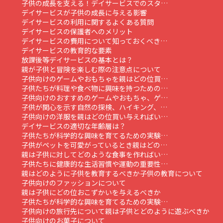
子供の成長を支える！デイサービスでのスタ…
デイサービスが子供の成長に与える影響
デイサービスの利用に関するよくある質問
デイサービスの保護者へのメリット
デイサービスの費用について知っておくべき…
デイサービスの教育的な要素
放課後等デイサービスの基本とは？
親が子供と冒険を楽しむ際の注意点について
子供向けのゲームやおもちゃを親はどの位買…
子供たちが料理や食べ物に興味を持つための…
子供向けのおすすめのゲームやおもちゃ、ゲ…
子供が関心を示す自然の探検、ハイキング、…
子供向けの洋服を親はどの位買い与えればい…
デイサービスの適切な年齢層は？
子供たちが科学的な興味を育てるための実験…
子供がペットを可愛がっているとき親はどの…
親は子供に対してどのような食事を作ればい…
子供たちに健康的な生活習慣や運動の重要性…
親はどのように子供を教育するべきか
子供の教育について
子供向けのファッションについて
親は子供にどの位おこずかいを与えるべきか
子供たちが科学的な興味を育てるための実験…
子供向けの旅行先について
親は子供とどのように遊ぶべきか
子供向けのお菓子について