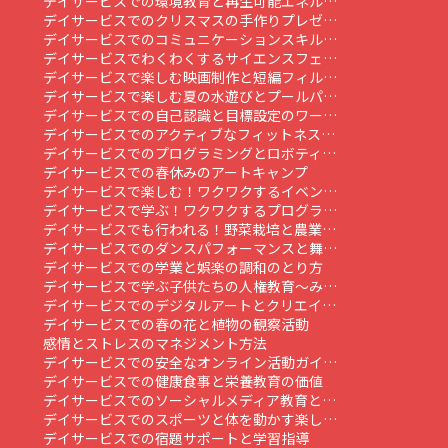
デイサービスでの環境教育と再生可能エネル…
デイサービスでのクリスマスの手作りプレゼ…
デイサービスでのコミュニケーションスキル…
デイサービスでわくわくするサイエンスフェ…
デイサービスで楽しむ映画制作と短編フィル…
デイサービスで楽しむ夏の水遊びとプールパ…
デイサービスでの自己認識と目標設定のワー…
デイサービスでのアクティブなフィットネス…
デイサービスでのプログラミングとロボティ…
デイサービスでの春休みのアートキャンプ
デイサービスで楽しむ！ワクワクするイベン…
デイサービスで学ぶ！ワクワクするプログラ…
デイサービスでも行われる！野菜栽培と農業…
デイサービスでのダンスパフォーマンスと舞…
デイサービスでの学業と娯楽の調和のとり方
デイサービスで学ぶ子供たちの人権教育～み…
デイサービスでのデジタルアートとクリエイ…
デイサービスでの春の花と植物の観察活動
感情とストレスのマネジメント方法
デイサービスでの安全なオンライン活動ガイ…
デイサービスでの健康食事と栄養教育の価値
デイサービスでのソーシャルメディア教育と…
デイサービスでのスポーツと体を動かす楽し…
デイサービスでの宿題サポートと学習指導