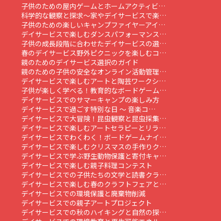
子供のための屋内ゲームとホームアクティビ…
科学的な観察と探求～家やデイサービスで楽…
子供のための楽しいキャンプファイヤーアイ…
デイサービスで楽しむダンスパフォーマンス…
子供の成長段階に合わせたデイサービスの選…
春のデイサービス野外ピクニックを楽しむコ…
親のためのデイサービス選択のガイド
親のための子供の安全なオンライン活動管理…
デイサービスで楽しむアートと陶芸ワークシ…
子供が楽しく学べる！教育的なボードゲーム…
デイサービスでのサマーキャンプの楽しみ方
デイサービスで過ごす特別な日 ～ 音楽コ…
デイサービスで大冒険！昆虫観察と昆虫採集…
デイサービスで楽しむアートセラピーとリラ…
デイサービスでわくわく！ボードゲームナイ…
デイサービスで楽しむクリスマスの手作りク…
デイサービスで学ぶ野生動物保護と寄付キャ…
デイサービスで楽しむ親子料理コンテスト
デイサービスでの子供たちの文学と読書クラ…
デイサービスで楽しむ春のクラフトフェアと…
デイサービスでの環境保護と廃棄物削減
デイサービスでの親子アートプロジェクト
デイサービスでの秋のハイキングと自然の探…