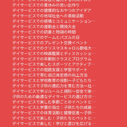
デイサービスでの夏休みの思い出作り
デイサービスでの健康的なおやつのアイデア
デイサービスでの地域社会への貢献活動
デイサービスでの感情とコミュニケーション…
デイサービスでの運動会と競技大会
デイサービスでの読書と物語の時間
デイサービスでのゲームとパズルの日
デイサービスでのプレゼント交換イベント
デイサービスでのクリスマスキャロル歌唱大…
デイサービスでの映画鑑賞とディスカッショ…
デイサービスでの年齢別クラスとプログラム
デイサービスで楽しむスポーツとアクティブ…
デイサービスでの宿題支援と学習サポート
デイサービスで育む自己肯定感の向上方法
デイサービスと学校教育の役割～子どもたち…
デイサービスで子供の適応力を育む方法～社…
デイサービスで学ぶルールと規則～安全で楽…
子供のための最適なデイサービスの選び方ガ…
デイサービスで楽しむ季節ごとのイベントと…
デイサービスと学業の両立：子供たちの成長…
デイサービスでの体育活動と健康促進～子供…
デイサービスで楽しむ！子供たちとペットと…
デイサービスで楽しむ！学びと遊びを広げる…